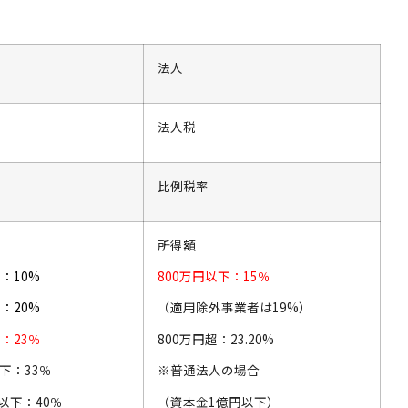
法人
法人税
比例税率
所得額
：10%
800万円以下：15％
：20%
（適用除外事業者は19%）
下：23％
800万円超：23.20%
以下：33％
※普通法人の場合
円以下：40％
（資本金1億円以下）