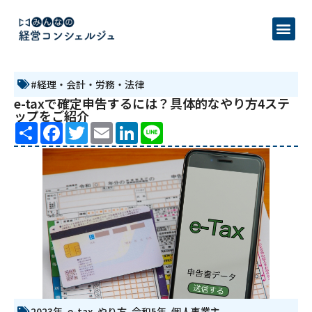
#経理・会計・労務・法律
e-taxで確定申告するには？具体的なやり方4ステ
ップをご紹介
Share
Facebook
Twitter
Email
LinkedIn
Line
2023年
,
e-tax
,
やり方
,
令和5年
,
個人事業主