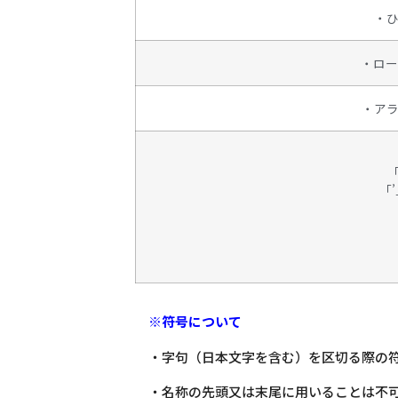
・
・ロ
・アラビ
「
※符号について
・字句（日本文字を含む）を区切る際の
・名称の先頭又は末尾に用いることは
不