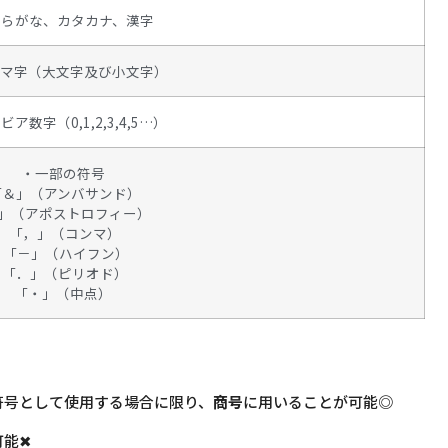
ひらがな、カタカナ、漢字
ーマ字（大文字及び小文字）
ア数字（0,1,2,3,4,5…）
・一部の符号
「＆」（アンバサンド）
’」（アポストロフィー）
「，」（コンマ）
「－」（ハイフン）
「．」（ピリオド）
「・」（中点）
符号として使用する場合に限り、
商号
に用いることが
可能◎
可能✖