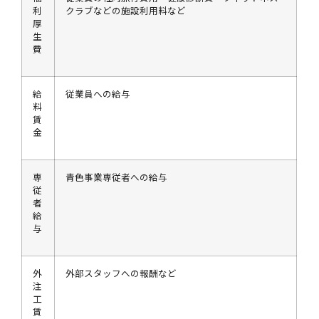
利
クラブなどの施設利用料など
厚
生
費
給
従業員への給与
料
賃
金
専
青色事業専従者への給与
従
者
給
与
外
外部スタッフへの報酬など
注
工
賃