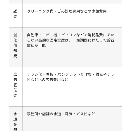
雑
クリーニング代・ごみ処理費用などの少額費用
費
減
自動車・コピー機・パソコンなどで消耗品費にあた
価
らない高額な固定資産は、一定期間にわたって減価
償
償却が可能
却
費
広
チラシ代・看板・パンフレット制作費・雑誌やテレ
告
ビなどへの広告費用など
宣
伝
費
水
事務所や店舗の水道・電気・ガス代など
道
光
熱