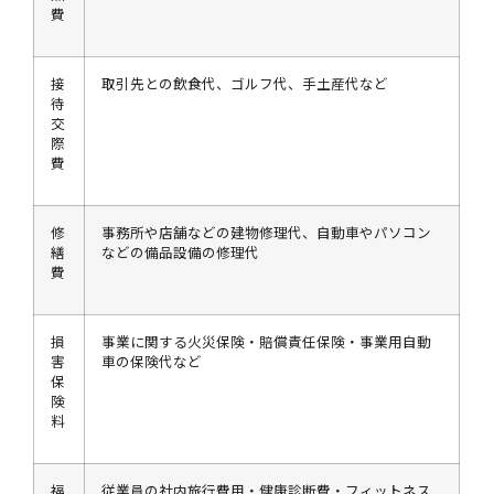
費
接
取引先との飲食代、ゴルフ代、手土産代など
待
交
際
費
修
事務所や店舗などの建物修理代、自動車やパソコン
繕
などの備品設備の修理代
費
損
事業に関する火災保険・賠償責任保険・事業用自動
害
車の保険代など
保
険
料
福
従業員の社内旅行費用・健康診断費・フィットネス