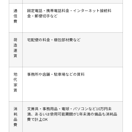
通
固定電話・携帯電話料金・インターネット接続料
信
金・郵便切手など
費
荷
宅配便の料金・梱包部材費など
造
運
賃
地
事務所や店舗・駐車場などの賃料
代
家
賃
消
文房具・事務用品・電球・パソコンなど10万円未
耗
満、あるいは使用可能期間が1年未満の備品も消耗品
品
費で計上OK
費