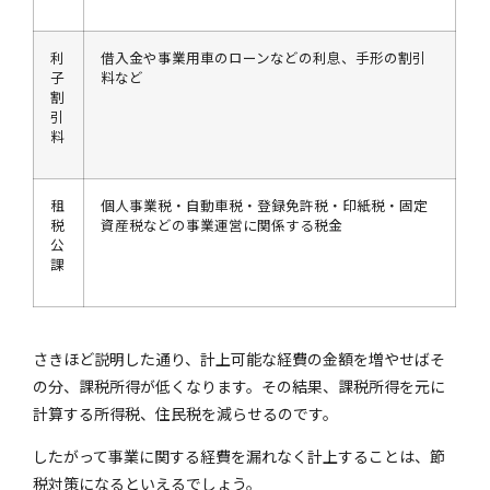
利
借入金や事業用車のローンなどの利息、手形の割引
子
料など
割
引
料
租
個人事業税・自動車税・登録免許税・印紙税・固定
税
資産税などの事業運営に関係する税金
公
課
さきほど説明した通り、計上可能な経費の金額を増やせばそ
の分、課税所得が低くなります。その結果、課税所得を元に
計算する所得税、住民税を減らせるのです。
したがって事業に関する経費を漏れなく計上することは、節
税対策になるといえるでしょう。