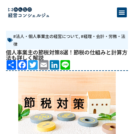
#法人・個人事業主の経営について
,
#経理・会計・労務・法
律
個人事業主の節税対策8選！節税の仕組みと計算方
法も詳しく解説
Share
Facebook
Twitter
Email
LinkedIn
Line