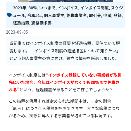
2023年
,
80％
,
いつまで
,
インボイス
,
インボイス制度
,
スケジ
ュール
,
令和5年
,
個人事業主
,
免税事業者
,
取引先
,
申請
,
登録
,
経過措置
,
適格請求書
2023-09-05
当記事ではインボイス制度の概要や経過措置、要件ついて解
説します。 「インボイス制度の経過措置について知りたい」
という個人事業主の方に向け、役立つ情報を厳選しました。
インボイス制度には
“インボイス登録していない事業者が取引
先にいた場合、今年はインボイスがなくても80％まで免税さ
れる”
という、経過措置があることをご存じでしょうか？
この措置を活用すれば定められた期間中は、一定の割合
（80％）につき仕入税額を控除できます。大きな節税につな
がるため、実際に導入する事業者が増えている状況です。