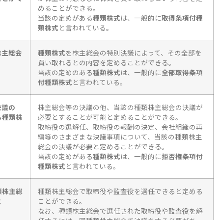
めることができる。
当該の定めがある
種類株式
は、一般的に
取得条項付種
類株式
と言われている。
株主総会
種類株式
を株主総会の特別決議によって、その全部を
買い取れるとの内容を定めることができる。
当該の定めのある
種類株式
は、一般的に
全部取得条項
付種類株式
と言われている。
決議の
株主総会等の決議の他、当該の種類株主総会の決議が
る種類株
必要とすることが可能と定めることができる。
取締役の選解任、取締役の報酬の決定、会社組織の再
編等のさまざまな決議事項について、当該の種類株主
総会の決議が必要と定めることができる。
当該の定めがある
種類株式
は、一般的に
拒否権条項付
種類株式
と言われている。
類株主総
種類株主総会で取締役や監査役を選任できると定める
と
ことができる。
なお、種類株主総会で選任された取締役や監査役を解