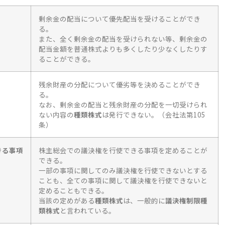
剰余金の配当について優先配当を受けることができ
る。
また、全く剰余金の配当を受けられない等、剰余金の
配当金額を普通株式よりも多くしたり少なくしたりす
ることができる。
残余財産の分配について優劣等を決めることができ
る。
なお、剰余金の配当と残余財産の分配を一切受けられ
ない内容の
種類株式
は発行できない。（会社法第105
条）
きる事項
株主総会での議決権を行使できる事項を定めることが
できる。
一部の事項に関してのみ議決権を行使できないとする
ことも、全ての事項に関して議決権を行使できないと
定めることもできる。
当該の定めがある
種類株式
は、一般的に
議決権制限種
類株式
と言われている。