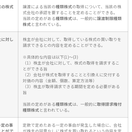
該の株式
譲渡による当該の
種類株式
の取得について、当該の株
式会社の承認を要することを定めることができる。
当該の定めがある
種類株式
は
、
一般的に
譲渡制限種類
株式
と言われている。
社に対し
株主が会社に対して、取得している株式の買い取りを
請求できるとの内容を定めることができる。
※具体的な内容は以下(1)～(3)
（1）株主が会社に対して、株式の取得を請求するこ
とができる旨
（2）会社が株式を取得することと引換えに交付する
対価の内容（金額、個数、算定方法等）
（3）株主が取得請求できる期間を定める必要がある
旨
当該の定めがある
種類株式
は、一般的に
取得請求権付
種類株式
と言われている。
一定の事
定款で定めたある一定の事由が発生した場合に、会社
ことがで
が株主の同意なしに株式を買い取れるという内容を定