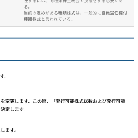
任するには、同種類株主総会で決議をする必要があ
る。
当該の定めがある
種類株式
は、一般的に
役員選任権付
種類株式
と言われている。
す。
款を変更します。この際、「発行可能株式総数および発行可能
を決定します。
定します。